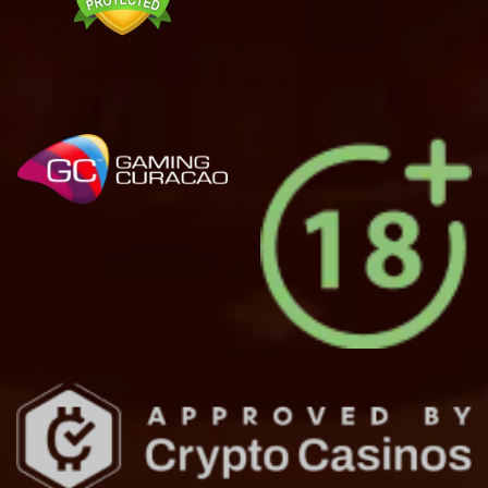
đảm bảo tuyệt đối thông tin người chơi.
Giao dịch siêu tốc
: Nạp – rút tiền nhanh chóng
chỉ trong vài phút, hỗ trợ nhiều ngân hàng lớn tại
Việt Nam.
Tặng thưởng khủng
: Tân thủ nhận ngay 88K khi
đăng ký, cùng hàng loạt ưu đãi hàng tuần.
3. Hướng dẫn tải Go 88 miễn phí cho
Android & iOS